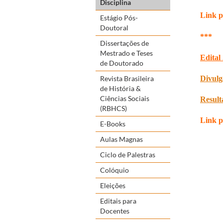
Disciplina
Link p
Estágio Pós-
Doutoral
***
Dissertações de
Mestrado e Teses
Edital
de Doutorado
Revista Brasileira
Divulg
de História &
Ciências Sociais
Result
(RBHCS)
Link p
E-Books
Aulas Magnas
Ciclo de Palestras
Colóquio
Eleições
Editais para
Docentes