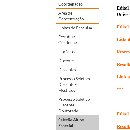
Coordenação
Edital
Área de
Unive
Concentração
Edital
Linhas de Pesquisa
Estrutura
Lista d
Curricular
Horários
Reserv
Docentes
Result
Discentes
Link p
Processo Seletivo
Discente -
***
Mestrado
Processo Seletivo
Discente -
Doutorado
Edital
Seleção Aluno
Especial -
Result