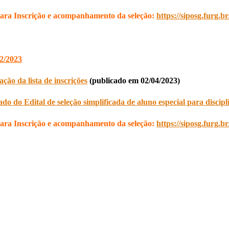
ara Inscrição e acompanhamento da seleção:
https://siposg.furg.b
 2/2023
ação da lista de inscrições
(publicado em 02/04/2023)
ado do Edital de seleção simplificada de aluno especial para discipl
ara Inscrição e acompanhamento da seleção:
https://siposg.furg.b