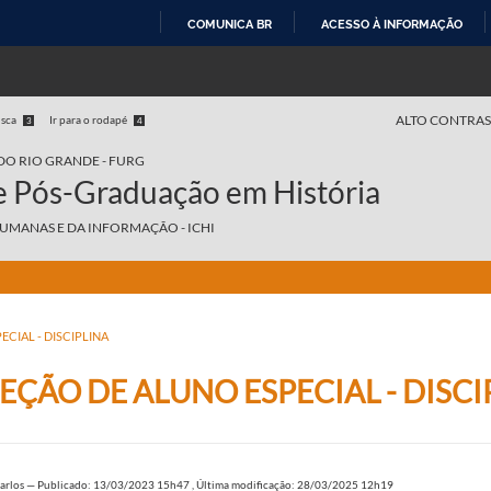
COMUNICA BR
ACESSO À INFORMAÇÃO
IR
PARA
O
ALTO CONTRAS
usca
Ir para o rodapé
3
4
CONTEÚDO
DO RIO GRANDE - FURG
 Pós-Graduação em História
HUMANAS E DA INFORMAÇÃO - ICHI
CIAL - DISCIPLINA
EÇÃO DE ALUNO ESPECIAL - DISCI
arlos
—
Publicado: 13/03/2023 15h47
,
Última modificação: 28/03/2025 12h19