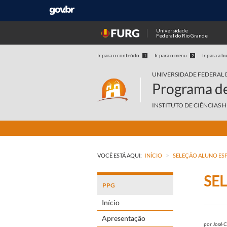
Universidade
Federal do Rio Grande
Ir para o conteúdo
Ir para o menu
Ir para a b
1
2
UNIVERSIDADE FEDERAL 
Programa de
INSTITUTO DE CIÊNCIAS 
>
VOCÊ ESTÁ AQUI:
INÍCIO
SELEÇÃO ALUNO ESPE
SEL
PPG
Início
Apresentação
por
José C