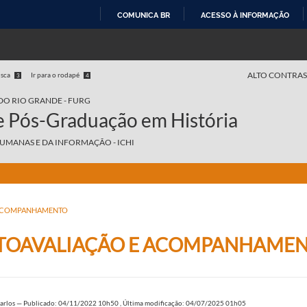
COMUNICA BR
ACESSO À INFORMAÇÃO
IR
PARA
O
ALTO CONTRAS
usca
Ir para o rodapé
3
4
CONTEÚDO
DO RIO GRANDE - FURG
 Pós-Graduação em História
HUMANAS E DA INFORMAÇÃO - ICHI
 ACOMPANHAMENTO
TOAVALIAÇÃO E ACOMPANHAME
arlos
—
Publicado: 04/11/2022 10h50
,
Última modificação: 04/07/2025 01h05