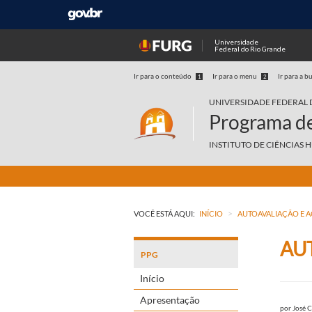
Universidade
Federal do Rio Grande
Ir para o conteúdo
Ir para o menu
Ir para a b
1
2
UNIVERSIDADE FEDERAL 
Programa de
INSTITUTO DE CIÊNCIAS 
>
VOCÊ ESTÁ AQUI:
INÍCIO
AUTOAVALIAÇÃO E
AU
PPG
Início
Apresentação
por
José C