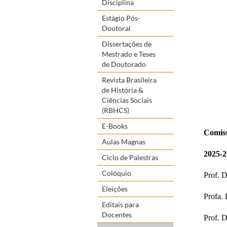
Disciplina
Estágio Pós-
Doutoral
Dissertações de
Mestrado e Teses
de Doutorado
Revista Brasileira
de História &
Ciências Sociais
(RBHCS)
E-Books
Comis
Aulas Magnas
2025-2
Ciclo de Palestras
Colóquio
Prof. D
Eleições
Profa.
Editais para
Docentes
Prof. D