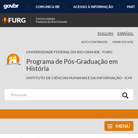
COMUNICA BR
ACESSO À INFORMAÇÃO
PARTI
IR
Universidade
Federal do Rio Grande
PARA
O
ENGLISH
ESPAÑOL
CONTEÚDO
ALTO CONTRASTE
MAPA DO SITE
UNIVERSIDADE FEDERAL DO RIO GRANDE - FURG
Programa de Pós-Graduação em
História
INSTITUTO DE CIÊNCIAS HUMANAS E DA INFORMAÇÃO - ICHI
MENU