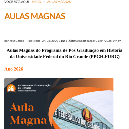
>
VOCÊ ESTÁ AQUI:
INÍCIO
AULAS MAGNAS
AULAS MAGNAS
por
José Carlos
—
Publicado: 24/08/2020 11h51
,
Última modificação: 01/04/2026 14h59
Aulas Magnas do Programa de Pós-Graduação em História
da Universidade Federal do Rio Grande (PPGH-FURG)
Ano 2026