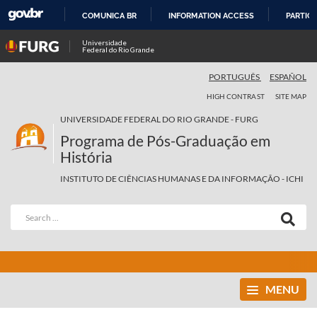
COMUNICA BR
INFORMATION ACCESS
PARTICI
SKIP
Universidade
Federal do Rio Grande
TO
CONTENT
PORTUGUÊS
ESPAÑOL
HIGH CONTRAST
SITE MAP
UNIVERSIDADE FEDERAL DO RIO GRANDE - FURG
Programa de Pós-Graduação em
História
INSTITUTO DE CIÊNCIAS HUMANAS E DA INFORMAÇÃO - ICHI
MENU